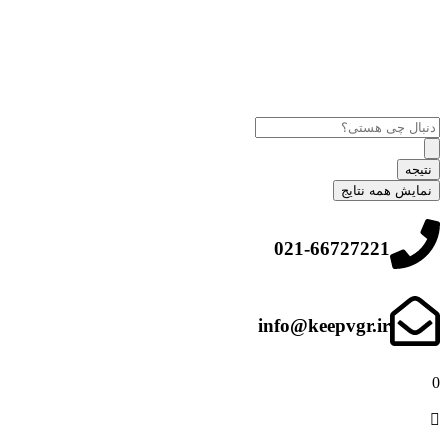
نتیجه
نمایش همه نتایج
021-66727221
info@keepvgr.ir
0