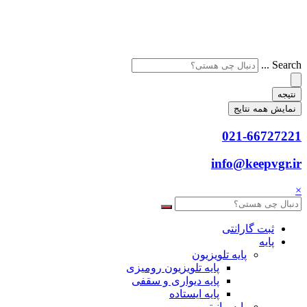
Search ...
نتیجه
نمایش همه نتایج
021-66727221
info@keepvgr.ir
×
ثبت گارانتی
پایه
پایه تلویزیون
پایه تلویزیون رومیزی
پایه دیواری و سقفی
پایه ایستاده
پایه مانیتور