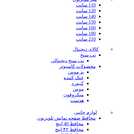
110 سانت
120 سانت
140 سانت
150 سانت
160 سانت
180 سانت
210 سانت
کالای دیجیتال
تب سنج
تب سنج دیجیتالی
محصولات کامپیوتر
پد موس
خنک کننده
کیبورد
موس
میکروفون
هدست
لوازم جانبی
محافظ صفحه نمایش تلویزیون
محافظ 40 اینچ
محافظ ۴۲ اینچ