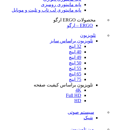
پایه مانیتوری رومیزی
پایه مانیتوری لپ تاپ و تلبت و موبایل
محصولات ERGO ارگو
ERGO – ارگو
تلویزیون
تلویزیون براساس سایز
32 اینچ
40 اینچ
49 اینچ
50 اینچ
55 اینچ
65 اینچ
75 اینچ
تلویزیون براساس کیفیت صفحه
4K
Full HD
HD
سیستم صوتی
شیک
میز تلویزیون