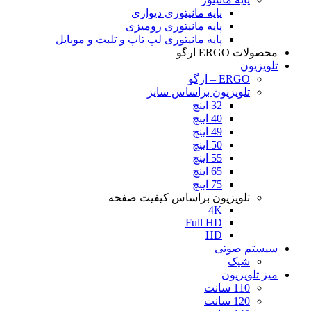
پایه مانیتوری دیواری
پایه مانیتوری رومیزی
پایه مانیتوری لپ تاپ و تلبت و موبایل
محصولات ERGO ارگو
تلویزیون
ERGO – ارگو
تلویزیون براساس سایز
32 اینچ
40 اینچ
49 اینچ
50 اینچ
55 اینچ
65 اینچ
75 اینچ
تلویزیون براساس کیفیت صفحه
4K
Full HD
HD
سیستم صوتی
شیک
میز تلویزیون
110 سانت
120 سانت