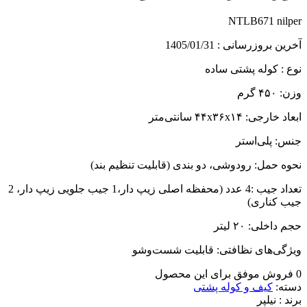
NTLB671 nilper
آخرین بروزرسانی : 1405/01/31
نوع : کوله پشتی ساده
وزن: ۴۵۰ گرم
ابعاد خارجی: ۴۴x۳۶x۱۴ سانتی‌متر
جنس: پلی‌استر
نحوه حمل: رودوشی، دو بندی (قابلیت تنظیم بند)
تعداد جیب :4 عدد (محفظه اصلی زیپ دار،1 جیب جلویی زیپ دار، 2
جیب کناری)
حجم داخلی: ۲۰ لیتر
ویژگی‌های نظافتی: قابلیت شست‌وشو
0 فروش موفق برای این محصول
دسته:
کیف و کوله پشتی
برند :
نیلپر