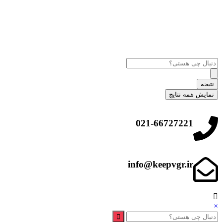
نتیجه
نمایش همه نتایج
021-66727221
info@keepvgr.ir
×