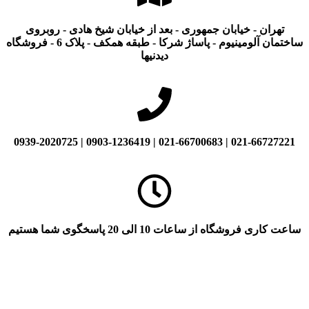
تهران - خیابان جمهوری - بعد از خیابان شیخ هادی - روبروی
ساختمان آلومینیوم - پاساژ شرکا - طبقه همکف - پلاک 6 - فروشگاه
دیدنیها
021-66727221 | 021-66700683 | 0903-1236419 | 0939-2020725
ساعت کاری فروشگاه از ساعات 10 الی 20 پاسخگوی شما هستیم