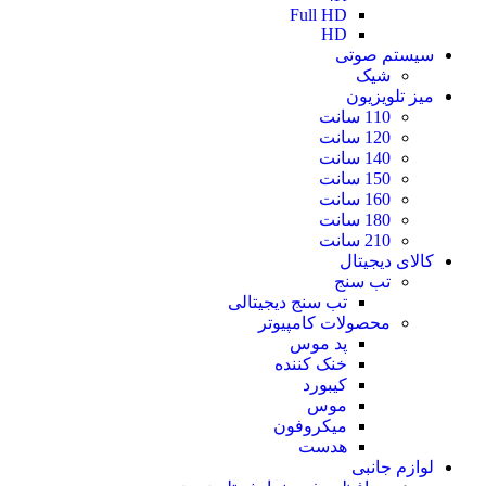
Full HD
HD
سیستم صوتی
شیک
میز تلویزیون
110 سانت
120 سانت
140 سانت
150 سانت
160 سانت
180 سانت
210 سانت
کالای دیجیتال
تب سنج
تب سنج دیجیتالی
محصولات کامپیوتر
پد موس
خنک کننده
کیبورد
موس
میکروفون
هدست
لوازم جانبی