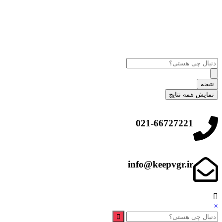
نتیجه
نمایش همه نتایج
021-66727221
info@keepvgr.ir
×