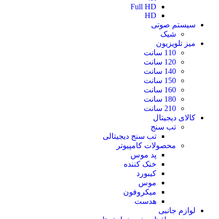
Full HD
HD
سیستم صوتی
شیک
میز تلویزیون
110 سانت
120 سانت
140 سانت
150 سانت
160 سانت
180 سانت
210 سانت
کالای دیجیتال
تب سنج
تب سنج دیجیتالی
محصولات کامپیوتر
پد موس
خنک کننده
کیبورد
موس
میکروفون
هدست
لوازم جانبی