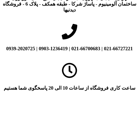
ساختمان آلومینیوم - پاساژ شرکا - طبقه همکف - پلاک 6 - فروشگاه
دیدنیها
021-66727221 | 021-66700683 | 0903-1236419 | 0939-2020725
ساعت کاری فروشگاه از ساعات 10 الی 20 پاسخگوی شما هستیم