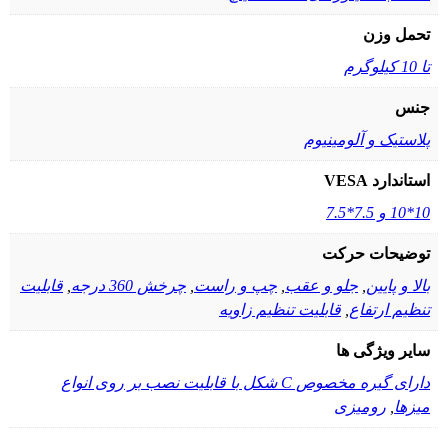
تحمل وزن
تا 10 کیلوگرم
جنس
پلاستیک و آلومینیوم
استاندارد VESA
10*10 و 7.5*7.5
توضیحات حرکت
بالا و پایین
,
جلو و عقب
,
چپ و راست
,
چرخش 360 درجه
,
قابلیت
تنظیم ارتفاع
,
قابلیت تنظیم زاویه
سایر ویژگی ها
دارای گیره مخصوص C شکل با قابلیت نصب بر روی انواع
میزها
,
رومیزی