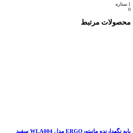
1 ستاره
0
محصولات مرتبط
پایه نگهدارنده مانیتورERGO مدل WLA004 سفید