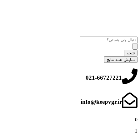
نتیجه
نمایش همه نتایج
021-66727221
info@keepvgr.ir
0