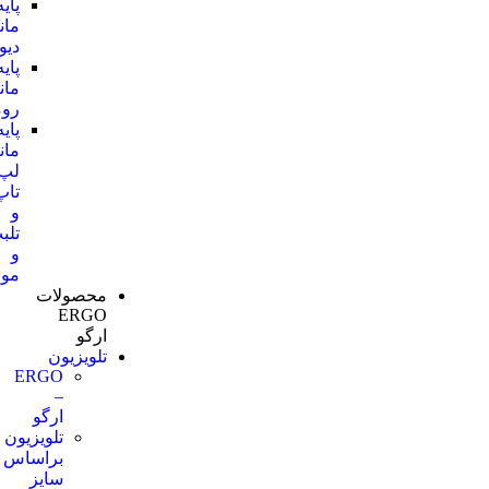
پایه
مانیتوری
دیواری
پایه
مانیتوری
رومیزی
پایه
مانیتوری
لپ
تاپ
و
تلبت
و
موبایل
محصولات
ERGO
ارگو
تلویزیون
ERGO
–
ارگو
تلویزیون
براساس
سایز