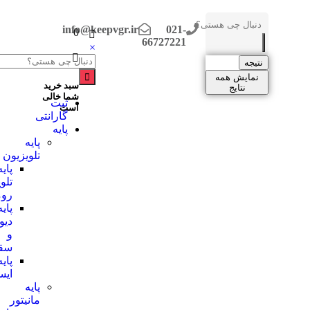
info@keepvgr.ir
021-
0
66727221
×
نتیجه
نمایش همه
سبد خرید
نتایج
شما خالی
ثبت
است
گارانتی
پایه
پایه
تلویزیون
پایه
تلویزیون
رومیزی
پایه
دیواری
و
سقفی
پایه
ایستاده
پایه
مانیتور