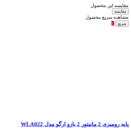
 این محصول
ه
ه سریع محصول
ر 2 بازو ارگو مدل WLA022