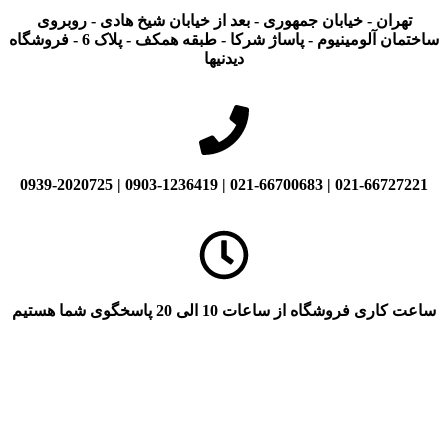
ران - خیابان جمهوری - بعد از خیابان شیخ هادی - روبروی
ساختمان آلومینیوم - پاساژ شرکا - طبقه همکف - پلاک 6 - فروشگاه
دیدنیها
021-66727221 | 021-66700683 | 0903-123
فروشگاه از ساعات 10 الی 20 پاسخگوی شما هستیم