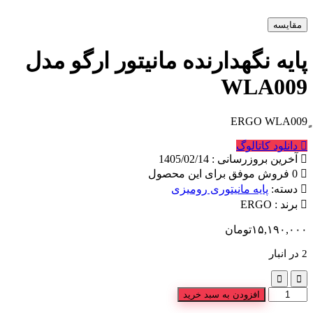
ه
 نگهدارنده مانیتور ارگو مدل
WLA
د کاتالوگ
روزرسانی : 1405/02/14
:
پایه مانیتوری رومیزی
:
ERGO
۱۵,۱
تومان
افزودن به سبد خرید