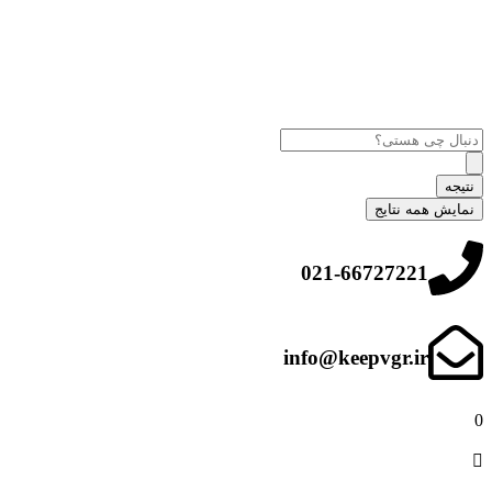
نتیجه
نمایش همه نتایج
021-66727221
info@keepvgr.ir
0