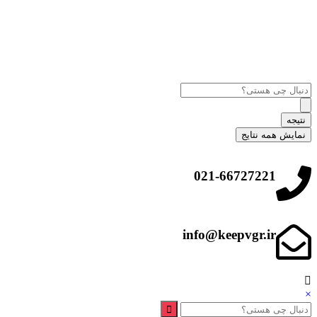
نتیجه
نمایش همه نتایج
021-66727221
info@keepvgr.ir
×