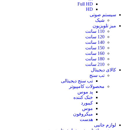
Full HD
HD
سیستم صوتی
شیک
میز تلویزیون
110 سانت
120 سانت
140 سانت
150 سانت
160 سانت
180 سانت
210 سانت
کالای دیجیتال
تب سنج
تب سنج دیجیتالی
محصولات کامپیوتر
پد موس
خنک کننده
کیبورد
موس
میکروفون
هدست
لوازم جانبی