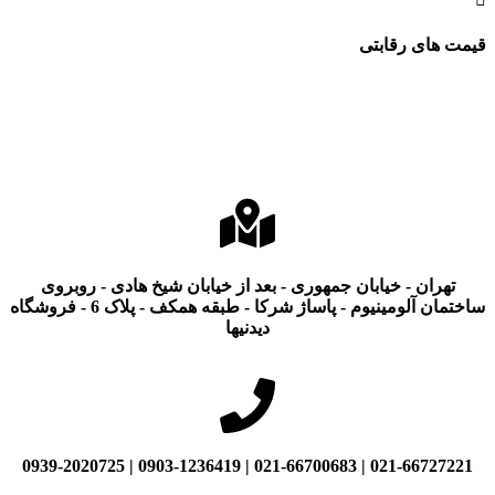
قیمت های رقابتی
تهران - خیابان جمهوری - بعد از خیابان شیخ هادی - روبروی
ساختمان آلومینیوم - پاساژ شرکا - طبقه همکف - پلاک 6 - فروشگاه
دیدنیها
021-66727221 | 021-66700683 | 0903-1236419 | 0939-2020725