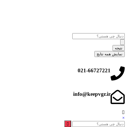
نتیجه
نمایش همه نتایج
021-66727221
info@keepvgr.ir
×