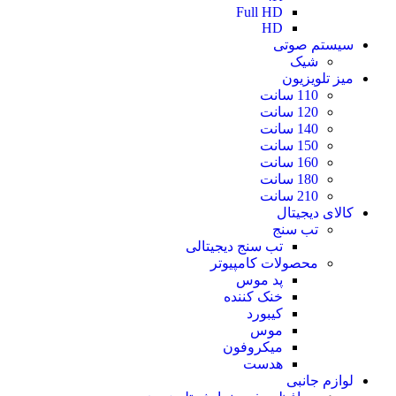
Full HD
HD
سیستم صوتی
شیک
میز تلویزیون
110 سانت
120 سانت
140 سانت
150 سانت
160 سانت
180 سانت
210 سانت
کالای دیجیتال
تب سنج
تب سنج دیجیتالی
محصولات کامپیوتر
پد موس
خنک کننده
کیبورد
موس
میکروفون
هدست
لوازم جانبی