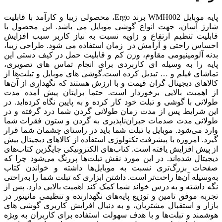
پایه موبایل WMH002 برند Ergo، محصولی زیبا و کارآمد با قابلیت
شارژ آسان، جهت انواع گوشی موبایل می باشد. این محصول با
قابلیت تنظیم ارتفاع و زاویه نسبت به نیاز کاربر سبب افزایش
احساس راحتی و آرامش در زمان استفاده می شود. طراحی زیبا،
بدنه آلومینیومی مقاوم، وزن کم و قابلیت حمل در کیف دستی این
پایه را به وسیله ای کاربردی برای انجام تماس های تصویری،
تماشای فیلم و … تبدیل کرده است.گوشی های موبایل و تبلت‌ها از
کالاهای دیجیتال گران‌ قیمت و با ارزش هستند که نگهداری از آن‌ها
از اهمیت بالایی برخوردار است. حتما برایتان پیش آمده مدت
طولانی با گوشی و تبلت خود کار کرده و به پایین نگاه کرده‌اید. در
این شرایط پس از مدت زمان طولانی گردن شما درد گرفته و در
طولانی مدت صدمات جبران‌ناپذیری به گردن و ستون فقرات شما
وارد می‌شود. موبایل یا تبلت شما باید در راستای چشمان شما قرار
گیرد. امروزه با پیشرفت تکنولوژی استفاده از کالاهای دیجیتال بیش
از پیش افزایش یافته است. کتاب‌های الکترونیکی جایگزین کتاب‌های
دیجیتال شده‌اند. در این مورد نقش تبلت‌ها پررنگ می‌شود چرا که
صفحات بزرگ‌تری نسبت به موبایل‌ها داشته و خواندن کتاب
به‌وسیله آن‌ها راحت‌تر است. داشتن ابزاری که تبلت شما را به‌راحتی
نگه داشته و به درس خواند شما کمک کند اهمیت بالایی دارد. پس از
تجربه موفق تامین و توزیع پایه‌های نگهدارنده و تنظیمی مانیتور در
بازار و استقبال مشتریان، و به دنبال افزایش کاربری گوشی های
هوشمند و تبلت‌ها و با هدف سهولت استفاده برای کاربران به ویژه