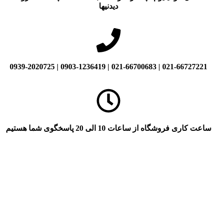
دیدنیها
021-66727221 | 021-66700683 | 0903-1236419 | 0939-2020725
ساعت کاری فروشگاه از ساعات 10 الی 20 پاسخگوی شما هستیم