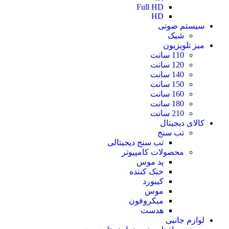
Full HD
HD
سیستم صوتی
شیک
میز تلویزیون
110 سانت
120 سانت
140 سانت
150 سانت
160 سانت
180 سانت
210 سانت
کالای دیجیتال
تب سنج
تب سنج دیجیتالی
محصولات کامپیوتر
پد موس
خنک کننده
کیبورد
موس
میکروفون
هدست
لوازم جانبی