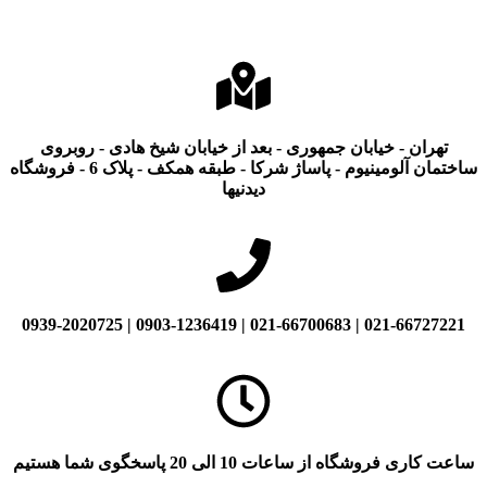
تهران - خیابان جمهوری - بعد از خیابان شیخ هادی - روبروی
ساختمان آلومینیوم - پاساژ شرکا - طبقه همکف - پلاک 6 - فروشگاه
دیدنیها
021-66727221 | 021-66700683 | 0903-1236419 | 0939-2020725
ساعت کاری فروشگاه از ساعات 10 الی 20 پاسخگوی شما هستیم