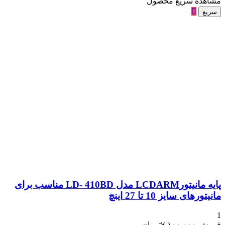
مشاهده سریع محصول
سریع
پایه مانیتورLCDARM مدل LD- 410BD مناسب برای
مانیتورهای سایز 10 تا 27 اینچ
1
فروش
۷,۱۰۰,۰۰۰
تومان