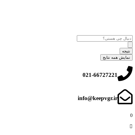
نتیجه
نمایش همه نتایج
021-66727221
info@keepvgr.ir
0