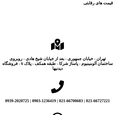
قیمت های رقابتی
تهران - خیابان جمهوری - بعد از خیابان شیخ هادی - روبروی
ساختمان آلومینیوم - پاساژ شرکا - طبقه همکف - پلاک 6 - فروشگاه
دیدنیها
021-66727221 | 021-66700683 | 0903-1236419 | 0939-2020725