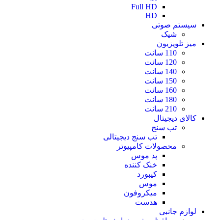
Full HD
HD
سیستم صوتی
شیک
میز تلویزیون
110 سانت
120 سانت
140 سانت
150 سانت
160 سانت
180 سانت
210 سانت
کالای دیجیتال
تب سنج
تب سنج دیجیتالی
محصولات کامپیوتر
پد موس
خنک کننده
کیبورد
موس
میکروفون
هدست
لوازم جانبی