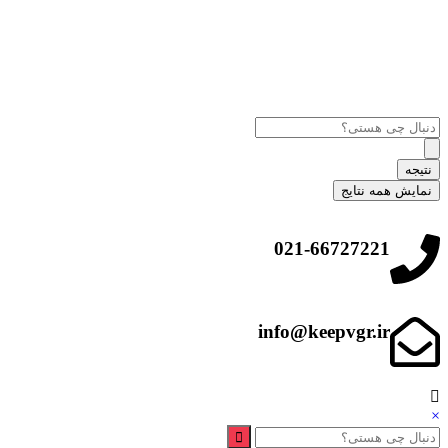
نتیجه
نمایش همه نتایج
021-66727221
info@keepvgr.ir
×