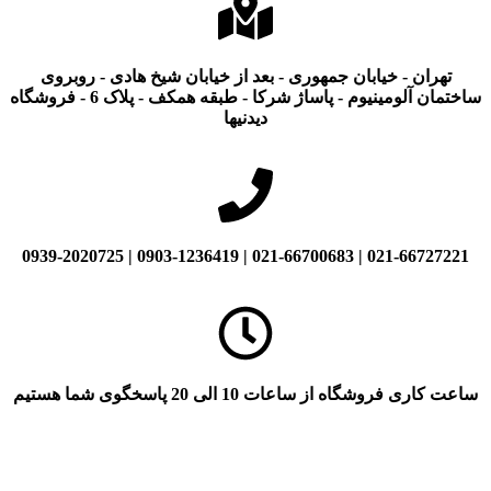
تهران - خیابان جمهوری - بعد از خیابان شیخ هادی - روبروی
ساختمان آلومینیوم - پاساژ شرکا - طبقه همکف - پلاک 6 - فروشگاه
دیدنیها
021-66727221 | 021-66700683 | 0903-1236419 | 0939-2020725
ساعت کاری فروشگاه از ساعات 10 الی 20 پاسخگوی شما هستیم