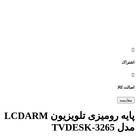
اشتراک
اصالت کالا
مقایسه
پایه رومیزی تلویزیون LCDARM
مدل TVDESK-3265