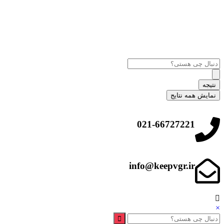
نتیجه
نمایش همه نتایج
021-66727221
info@keepvgr.ir
×