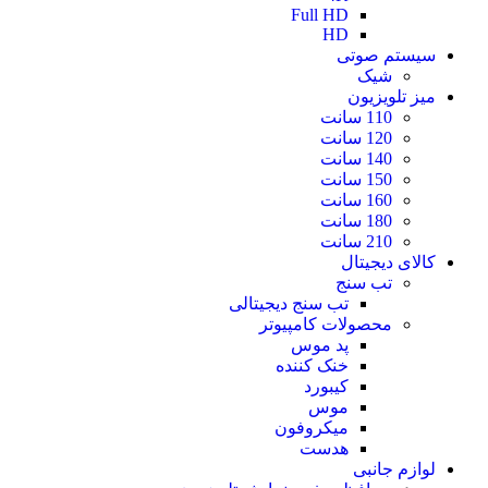
Full HD
HD
سیستم صوتی
شیک
میز تلویزیون
110 سانت
120 سانت
140 سانت
150 سانت
160 سانت
180 سانت
210 سانت
کالای دیجیتال
تب سنج
تب سنج دیجیتالی
محصولات کامپیوتر
پد موس
خنک کننده
کیبورد
موس
میکروفون
هدست
لوازم جانبی