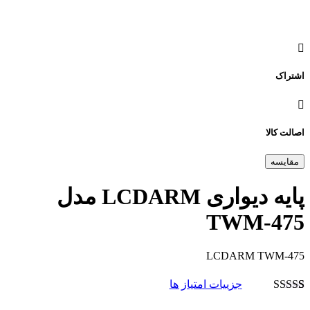
اشتراک
اصالت کالا
مقایسه
پایه دیواری LCDARM مدل
TWM-475
LCDARM TWM-475
جزییات امتیاز ها
1
امتیاز
5.00
از