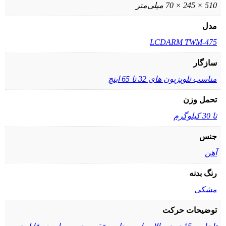
510 × 245 × 70 میلی‌متر
مدل
LCDARM TWM-475
سازگار
مناسب تلویزیون های 32 تا 65 اینچ
تحمل وزن
تا 30 کیلوگرم
جنس
آهن
رنگ بدنه
مشکی
توضیحات حرکت