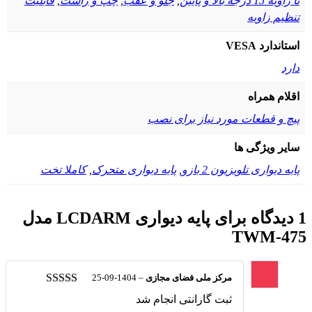
تا زاویه 15 درجه بالا و پایین
,
جلو و عقب
,
چپ و راست
,
قابلیت
تنظیم زاویه
استاندارد VESA
دارد
اقلام همراه
پیچ و قطعات مورد نیاز برای نصب
سایر ویژگی ها
پایه دیواری تلویزیون 2 بازو
,
پایه دیواری متحرک
,
کاملا تخت
1 دیدگاه برای
پایه دیواری LCDARM مدل
TWM-475
مرکز ملی فضای مجازی
–
1404-09-25
نمره
5
از 5
ثبت گارانتی انجام شد