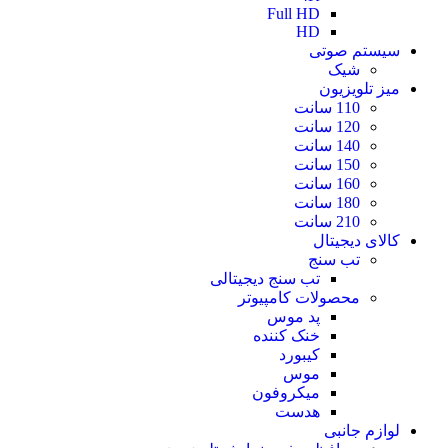
Full HD
HD
سیستم صوتی
شیک
میز تلویزیون
110 سانت
120 سانت
140 سانت
150 سانت
160 سانت
180 سانت
210 سانت
کالای دیجیتال
تب سنج
تب سنج دیجیتالی
محصولات کامپیوتر
پد موس
خنک کننده
کیبورد
موس
میکروفون
هدست
لوازم جانبی