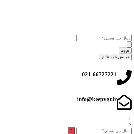
نتیجه
نمایش همه نتایج
021-66727221
info@keepvgr.ir
×