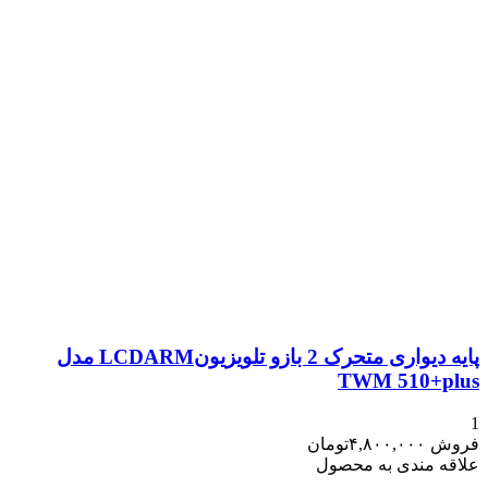
پایه دیواری متحرک 2 بازو تلویزیونLCDARM مدل
TWM 510+plus
1
فروش
۴,۸۰۰,۰۰۰
تومان
علاقه مندی به محصول