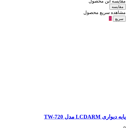
مقایسه این محصول
مقایسه
مشاهده سریع محصول
سریع
پایه دیواری LCDARM مدل TW-720
0