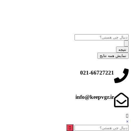
نتیجه
نمایش همه نتایج
021-66727221
info@keepvgr.ir
×