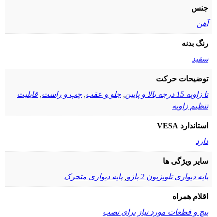
جنس
آهن
رنگ بدنه
سفید
توضیحات حرکت
تا زاویه 15 درجه بالا و پایین
,
جلو و عقب
,
چپ و راست
,
قابلیت
تنظیم زاویه
استاندارد VESA
دارد
سایر ویژگی ها
پایه دیواری تلویزیون 2 بازو
,
پایه دیواری متحرک
اقلام همراه
پیچ و قطعات مورد نیاز برای نصب