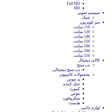
Full HD
HD
سیستم صوتی
شیک
میز تلویزیون
110 سانت
120 سانت
140 سانت
150 سانت
160 سانت
180 سانت
210 سانت
کالای دیجیتال
تب سنج
تب سنج دیجیتالی
محصولات کامپیوتر
پد موس
خنک کننده
کیبورد
موس
میکروفون
هدست
لوازم جانبی