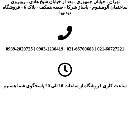
تهران - خیابان جمهوری - بعد از خیابان شیخ هادی - روبروی
ساختمان آلومینیوم - پاساژ شرکا - طبقه همکف - پلاک 6 - فروشگاه
دیدنیها
021-66727221 | 021-66700683 | 0903-1236419 | 0939-2020725
ساعت کاری فروشگاه از ساعات 10 الی 20 پاسخگوی شما هستیم