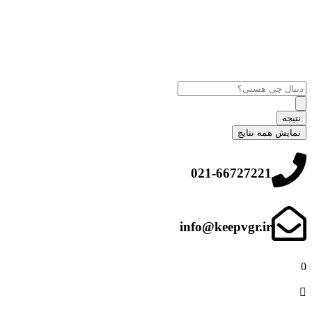
نتیجه
نمایش همه نتایج
021-66727221
info@keepvgr.ir
0