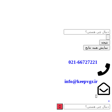
نتیجه
نمایش همه نتایج
021-66727221
info@keepvgr.ir
×