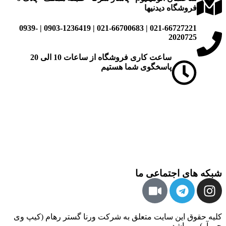
فروشگاه دیدنیها
021-66727221 | 021-66700683 | 0903-1236419 | 0939-
2020725
ساعت کاری فروشگاه از ساعات 10 الی 20
پاسخگوی شما هستیم
شبکه های اجتماعی ما
کلیه حقوق این سایت متعلق به شرکت ورنا گستر رهام (کیپ وی
جی آر) می‌باشد.