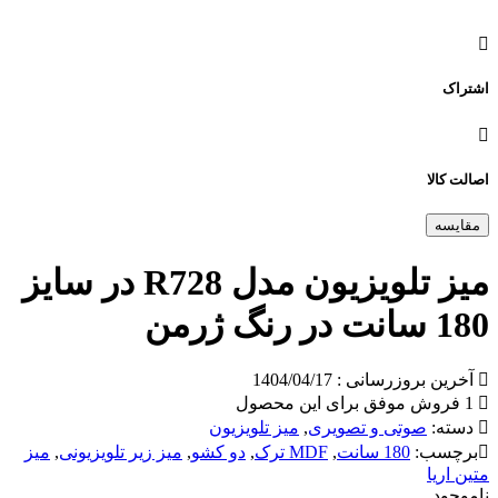
اشتراک
اصالت کالا
مقایسه
میز تلویزیون مدل R728 در سایز
180 سانت در رنگ ژرمن
آخرین بروزرسانی : 1404/04/17
1 فروش موفق برای این محصول
دسته:
صوتی و تصویری
,
میز تلویزیون
برچسب:
180 سانت
,
MDF ترک
,
دو کشو
,
میز زیر تلویزیونی
,
میز
متین اریا
ناموجود