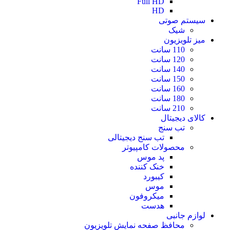
Full HD
HD
سیستم صوتی
شیک
میز تلویزیون
110 سانت
120 سانت
140 سانت
150 سانت
160 سانت
180 سانت
210 سانت
کالای دیجیتال
تب سنج
تب سنج دیجیتالی
محصولات کامپیوتر
پد موس
خنک کننده
کیبورد
موس
میکروفون
هدست
لوازم جانبی
محافظ صفحه نمایش تلویزیون