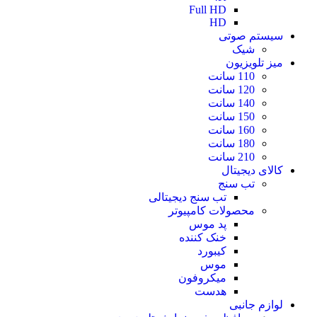
Full HD
HD
سیستم صوتی
شیک
میز تلویزیون
110 سانت
120 سانت
140 سانت
150 سانت
160 سانت
180 سانت
210 سانت
کالای دیجیتال
تب سنج
تب سنج دیجیتالی
محصولات کامپیوتر
پد موس
خنک کننده
کیبورد
موس
میکروفون
هدست
لوازم جانبی