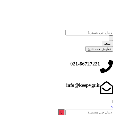
نتیجه
نمایش همه نتایج
021-66727221
info@keepvgr.ir
×