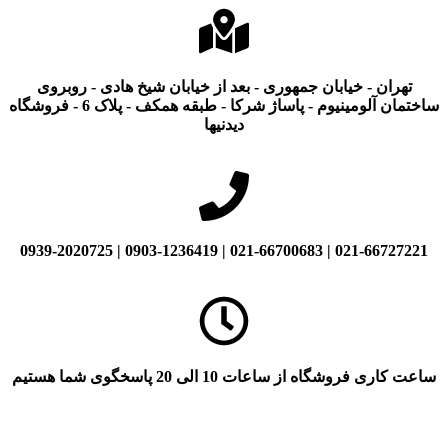
تهران - خیابان جمهوری - بعد از خیابان شیخ هادی - روبروی
ساختمان آلومینیوم - پاساژ شرکا - طبقه همکف - پلاک 6 - فروشگاه
دیدنیها
021-66727221 | 021-66700683 | 0903-1236419 | 0939-2020725
ساعت کاری فروشگاه از ساعات 10 الی 20 پاسخگوی شما هستیم