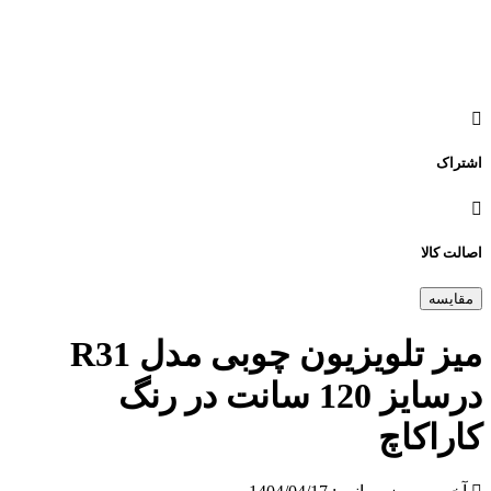
اشتراک
اصالت کالا
مقایسه
میز تلویزیون چوبی مدل R31
درسایز 120 سانت در رنگ
کاراکاچ