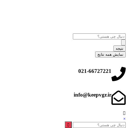
نتیجه
نمایش همه نتایج
021-66727221
info@keepvgr.ir
×