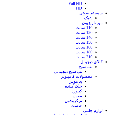
Full HD
HD
سیستم صوتی
شیک
میز تلویزیون
110 سانت
120 سانت
140 سانت
150 سانت
160 سانت
180 سانت
210 سانت
کالای دیجیتال
تب سنج
تب سنج دیجیتالی
محصولات کامپیوتر
پد موس
خنک کننده
کیبورد
موس
میکروفون
هدست
لوازم جانبی