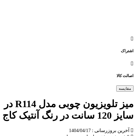
اشتراک
اصالت کالا
مقایسه
میز تلویزیون چوبی مدل R114 در
سایز 120 سانت در رنگ آنتیک کاج
آخرین بروزرسانی : 1404/04/17