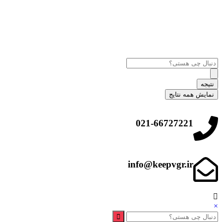
نتیجه
نمایش همه نتایج
021-66727221
info@keepvgr.ir
×