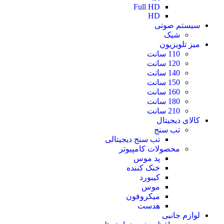
Full HD
HD
سیستم صوتی
شیک
میز تلویزیون
110 سانت
120 سانت
140 سانت
150 سانت
160 سانت
180 سانت
210 سانت
کالای دیجیتال
تب سنج
تب سنج دیجیتالی
محصولات کامپیوتر
پد موس
خنک کننده
کیبورد
موس
میکروفون
هدست
لوازم جانبی