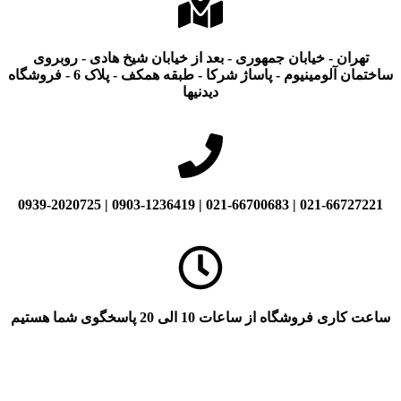
تهران - خیابان جمهوری - بعد از خیابان شیخ هادی - روبروی
ساختمان آلومینیوم - پاساژ شرکا - طبقه همکف - پلاک 6 - فروشگاه
دیدنیها
021-66727221 | 021-66700683 | 0903-1236419 | 0939-2020725
ساعت کاری فروشگاه از ساعات 10 الی 20 پاسخگوی شما هستیم