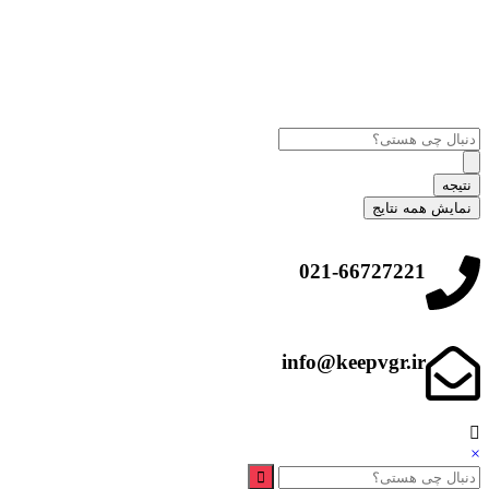
نتیجه
نمایش همه نتایج
021-66727221
info@keepvgr.ir
×