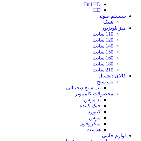
Full HD
HD
سیستم صوتی
شیک
میز تلویزیون
110 سانت
120 سانت
140 سانت
150 سانت
160 سانت
180 سانت
210 سانت
کالای دیجیتال
تب سنج
تب سنج دیجیتالی
محصولات کامپیوتر
پد موس
خنک کننده
کیبورد
موس
میکروفون
هدست
لوازم جانبی