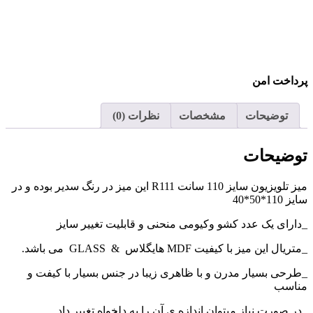
پرداخت امن
توضیحات
مشخصات
نظرات (0)
توضیحات
میز تلویزیون سایز 110 سانت R111 این میز در رنگ سدیر بوده و در
سایز 110*50*40
_دارای یک عدد کشو وکیومی منحنی و قابلیت تغییر سایز
_متریال این میز با کیفیت MDF هایگلاس & GLASS می باشد.
_طرحی بسیار مدرن و با ظاهری زیبا در جنس بسیار با کیفت و
مناسب
_در صورت نیاز میتوان اندازه ی آن را به دلخواه تغییر داد.