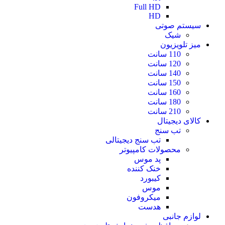
Full HD
HD
سیستم صوتی
شیک
میز تلویزیون
110 سانت
120 سانت
140 سانت
150 سانت
160 سانت
180 سانت
210 سانت
کالای دیجیتال
تب سنج
تب سنج دیجیتالی
محصولات کامپیوتر
پد موس
خنک کننده
کیبورد
موس
میکروفون
هدست
لوازم جانبی