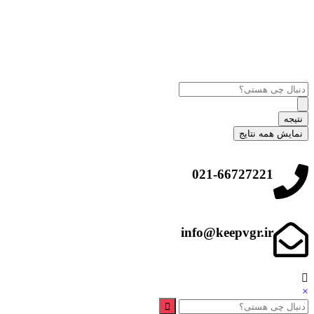
نتیجه
نمایش همه نتایج
021-66727221
info@keepvgr.ir
×