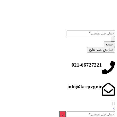
نتیجه
نمایش همه نتایج
021-66727221
info@keepvgr.ir
×