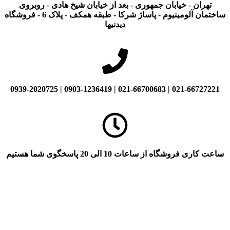
تهران - خیابان جمهوری - بعد از خیابان شیخ هادی - روبروی
ساختمان آلومینیوم - پاساژ شرکا - طبقه همکف - پلاک 6 - فروشگاه
دیدنیها
021-66727221 | 021-66700683 | 0903-1236419 | 0939-2020725
ساعت کاری فروشگاه از ساعات 10 الی 20 پاسخگوی شما هستیم