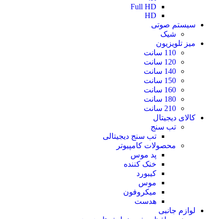
Full HD
HD
سیستم صوتی
شیک
میز تلویزیون
110 سانت
120 سانت
140 سانت
150 سانت
160 سانت
180 سانت
210 سانت
کالای دیجیتال
تب سنج
تب سنج دیجیتالی
محصولات کامپیوتر
پد موس
خنک کننده
کیبورد
موس
میکروفون
هدست
لوازم جانبی