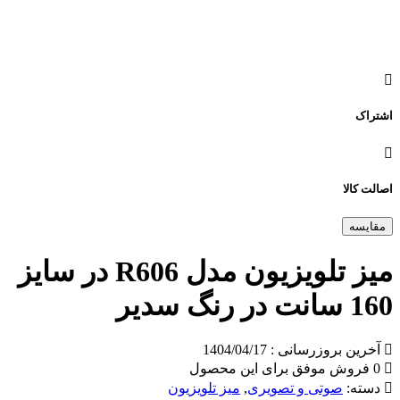
اشتراک
اصالت کالا
مقایسه
میز تلویزیون مدل R606 در سایز
160 سانت در رنگ سدیر
آخرین بروزرسانی : 1404/04/17
0 فروش موفق برای این محصول
دسته:
صوتی و تصویری
,
میز تلویزیون