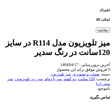
اشتراک
اصالت کالا
مقایسه
میز تلویزیون مدل R114 در سایز
120سانت در رنگ سدیر
آخرین بروزرسانی : 1404/04/17
0 فروش موفق برای این محصول
دسته:
صوتی و تصویری
,
میز تلویزیون
برچسب:
120 سانت
,
دو کشو
,
میز با دوام
,
میز زیر تلویزیونی
,
میز
متین اریا
ناموجود
تماس بگیرید