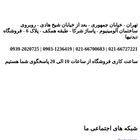
تهران - خیابان جمهوری - بعد از خیابان شیخ هادی - روبروی
ساختمان آلومینیوم - پاساژ شرکا - طبقه همکف - پلاک 6 - فروشگاه
دیدنیها
021-66727221 | 021-66700683 | 0903-1236419 | 0939-2020725
ساعت کاری فروشگاه از ساعات 10 الی 20 پاسخگوی شما هستیم
شبکه های اجتماعی ما