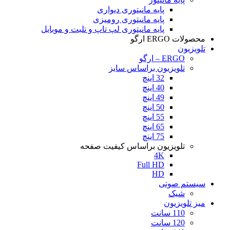
پایه مانیتوری دیواری
پایه مانیتوری رومیزی
پایه مانیتوری لپ تاپ و تلبت و موبایل
محصولات ERGO ارگو
تلویزیون
ERGO – ارگو
تلویزیون براساس سایز
32 اینچ
40 اینچ
49 اینچ
50 اینچ
55 اینچ
65 اینچ
75 اینچ
تلویزیون براساس کیفیت صفحه
4K
Full HD
HD
سیستم صوتی
شیک
میز تلویزیون
110 سانت
120 سانت