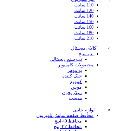
110 سانت
120 سانت
140 سانت
150 سانت
160 سانت
180 سانت
210 سانت
کالای دیجیتال
تب سنج
تب سنج دیجیتالی
محصولات کامپیوتر
پد موس
خنک کننده
کیبورد
موس
میکروفون
هدست
لوازم جانبی
محافظ صفحه نمایش تلویزیون
محافظ 40 اینچ
محافظ ۴۲ اینچ