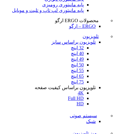
پایه مانیتوری رومیزی
پایه مانیتوری لپ تاپ و تلبت و موبایل
محصولات ERGO ارگو
ERGO – ارگو
تلویزیون
تلویزیون براساس سایز
32 اینچ
40 اینچ
49 اینچ
50 اینچ
55 اینچ
65 اینچ
75 اینچ
تلویزیون براساس کیفیت صفحه
4K
Full HD
HD
سیستم صوتی
شیک
میز تلویزیون