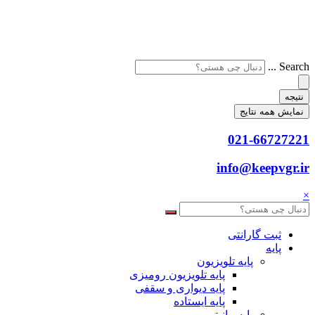
Search ...
نتیجه
نمایش همه نتایج
021-66727221
info@keepvgr.ir
×
ثبت گارانتی
پایه
پایه تلویزیون
پایه تلویزیون رومیزی
پایه دیواری و سقفی
پایه ایستاده
پایه مانیتور