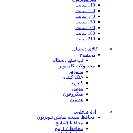
110 سانت
120 سانت
140 سانت
150 سانت
160 سانت
180 سانت
210 سانت
کالای دیجیتال
تب سنج
تب سنج دیجیتالی
محصولات کامپیوتر
پد موس
خنک کننده
کیبورد
موس
میکروفون
هدست
لوازم جانبی
محافظ صفحه نمایش تلویزیون
محافظ 40 اینچ
محافظ ۴۲ اینچ