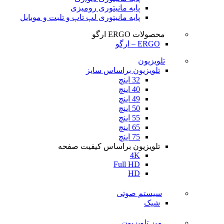
پایه مانیتوری رومیزی
پایه مانیتوری لپ تاپ و تلبت و موبایل
محصولات ERGO ارگو
ERGO – ارگو
تلویزیون
تلویزیون براساس سایز
32 اینچ
40 اینچ
49 اینچ
50 اینچ
55 اینچ
65 اینچ
75 اینچ
تلویزیون براساس کیفیت صفحه
4K
Full HD
HD
سیستم صوتی
شیک
میز تلویزیون