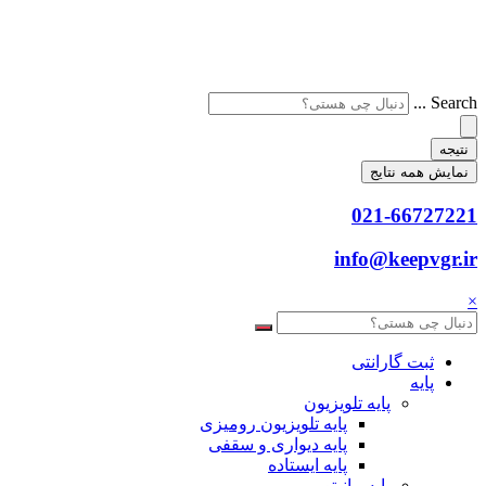
Search ...
نتیجه
نمایش همه نتایج
021-66727221
info@keepvgr.ir
×
ثبت گارانتی
پایه
پایه تلویزیون
پایه تلویزیون رومیزی
پایه دیواری و سقفی
پایه ایستاده
پایه مانیتور