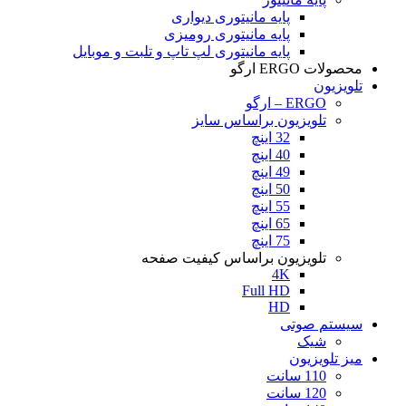
پایه مانیتوری دیواری
پایه مانیتوری رومیزی
پایه مانیتوری لپ تاپ و تلبت و موبایل
محصولات ERGO ارگو
تلویزیون
ERGO – ارگو
تلویزیون براساس سایز
32 اینچ
40 اینچ
49 اینچ
50 اینچ
55 اینچ
65 اینچ
75 اینچ
تلویزیون براساس کیفیت صفحه
4K
Full HD
HD
سیستم صوتی
شیک
میز تلویزیون
110 سانت
120 سانت