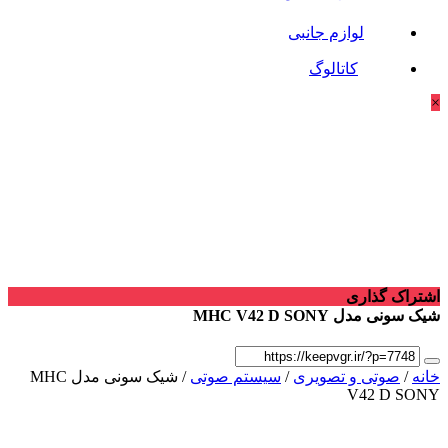
لوازم جانبی
کاتالوگ
×
اشتراک گذاری
شیک سونی مدل MHC V42 D SONY
خانه
/
صوتی و تصویری
/
سیستم صوتی
/ شیک سونی مدل MHC
V42 D SONY