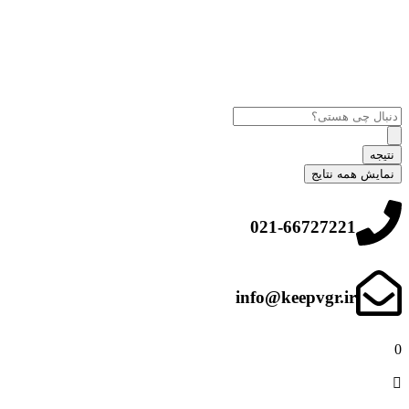
نتیجه
نمایش همه نتایج
021-66727221
info@keepvgr.ir
0