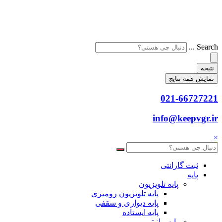
Search ...
نتیجه
نمایش همه نتایج
021-66727221
info@keepvgr.ir
×
ثبت گارانتی
پایه
پایه تلویزیون
پایه تلویزیون رومیزی
پایه دیواری و سقفی
پایه ایستاده
پایه مانیتور