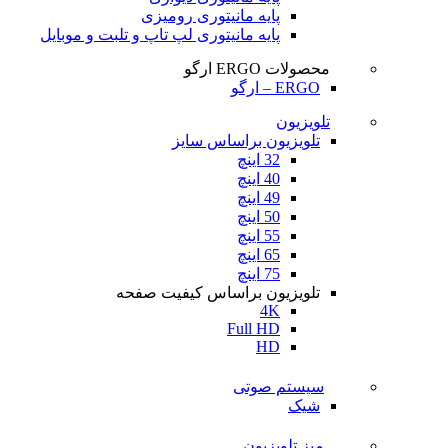
پایه مانیتوری رومیزی
پایه مانیتوری لپ تاپ و تلبت و موبایل
محصولات ERGO ارگو
ERGO – ارگو
تلویزیون
تلویزیون براساس سایز
32 اینچ
40 اینچ
49 اینچ
50 اینچ
55 اینچ
65 اینچ
75 اینچ
تلویزیون براساس کیفیت صفحه
4K
Full HD
HD
سیستم صوتی
شیک
میز تلویزیون