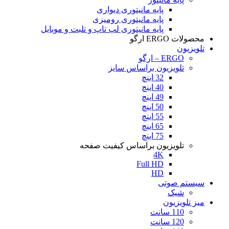
پایه مانیتوری دیواری
پایه مانیتوری رومیزی
پایه مانیتوری لپ تاپ و تلبت و موبایل
محصولات ERGO ارگو
تلویزیون
ERGO – ارگو
تلویزیون براساس سایز
32 اینچ
40 اینچ
49 اینچ
50 اینچ
55 اینچ
65 اینچ
75 اینچ
تلویزیون براساس کیفیت صفحه
4K
Full HD
HD
سیستم صوتی
شیک
میز تلویزیون
110 سانت
120 سانت