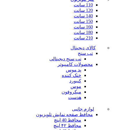
110 سانت
120 سانت
140 سانت
150 سانت
160 سانت
180 سانت
210 سانت
کالای دیجیتال
تب سنج
تب سنج دیجیتالی
محصولات کامپیوتر
پد موس
خنک کننده
کیبورد
موس
میکروفون
هدست
لوازم جانبی
محافظ صفحه نمایش تلویزیون
محافظ 40 اینچ
محافظ ۴۲ اینچ