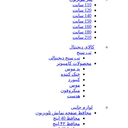
110 سانت
120 سانت
140 سانت
150 سانت
160 سانت
180 سانت
210 سانت
کالای دیجیتال
تب سنج
تب سنج دیجیتالی
محصولات کامپیوتر
پد موس
خنک کننده
کیبورد
موس
میکروفون
هدست
لوازم جانبی
محافظ صفحه نمایش تلویزیون
محافظ 40 اینچ
محافظ ۴۲ اینچ