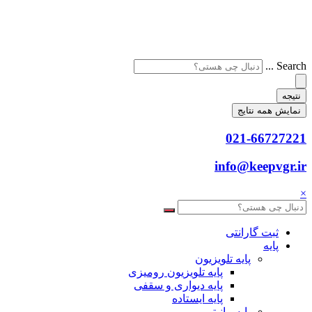
Search ...
نتیجه
نمایش همه نتایج
021-66727221
info@keepvgr.ir
×
ثبت گارانتی
پایه
پایه تلویزیون
پایه تلویزیون رومیزی
پایه دیواری و سقفی
پایه ایستاده
پایه مانیتور