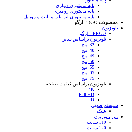
پایه مانیتوری دیواری
پایه مانیتوری رومیزی
پایه مانیتوری لپ تاپ و تلبت و موبایل
محصولات ERGO ارگو
تلویزیون
ERGO – ارگو
تلویزیون براساس سایز
32 اینچ
40 اینچ
49 اینچ
50 اینچ
55 اینچ
65 اینچ
75 اینچ
تلویزیون براساس کیفیت صفحه
4K
Full HD
HD
سیستم صوتی
شیک
میز تلویزیون
110 سانت
120 سانت