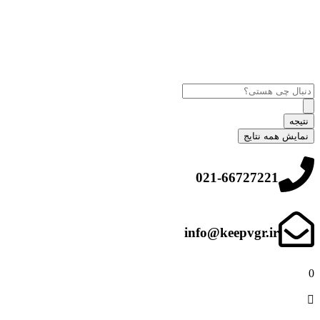
نتیجه
نمایش همه نتایج
021-66727221
info@keepvgr.ir
0