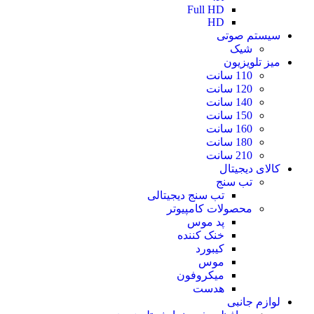
Full HD
HD
سیستم صوتی
شیک
میز تلویزیون
110 سانت
120 سانت
140 سانت
150 سانت
160 سانت
180 سانت
210 سانت
کالای دیجیتال
تب سنج
تب سنج دیجیتالی
محصولات کامپیوتر
پد موس
خنک کننده
کیبورد
موس
میکروفون
هدست
لوازم جانبی