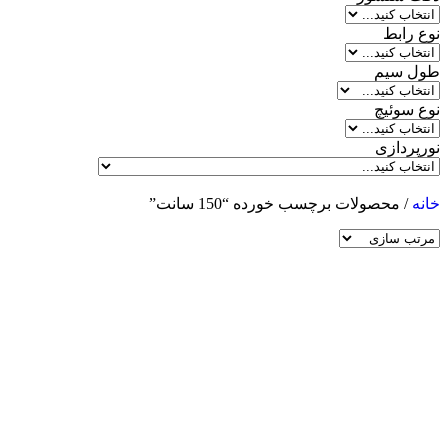
نوع رابط
طول سیم
نوع سوئیچ
نورپردازی
خانه
/ محصولات برچسب خورده “150 سانت”