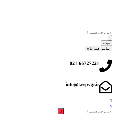
نتیجه
نمایش همه نتایج
021-66727221
info@keepvgr.ir
×