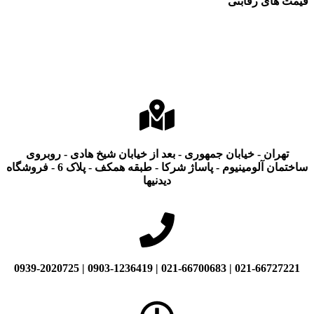
قیمت های رقابتی
تهران - خیابان جمهوری - بعد از خیابان شیخ هادی - روبروی
ساختمان آلومینیوم - پاساژ شرکا - طبقه همکف - پلاک 6 - فروشگاه
دیدنیها
021-66727221 | 021-66700683 | 0903-1236419 | 0939-2020725