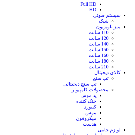
Full HD
HD
سیستم صوتی
شیک
میز تلویزیون
110 سانت
120 سانت
140 سانت
150 سانت
160 سانت
180 سانت
210 سانت
کالای دیجیتال
تب سنج
تب سنج دیجیتالی
محصولات کامپیوتر
پد موس
خنک کننده
کیبورد
موس
میکروفون
هدست
لوازم جانبی