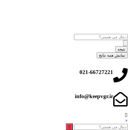
نتیجه
نمایش همه نتایج
021-66727221
info@keepvgr.ir
×