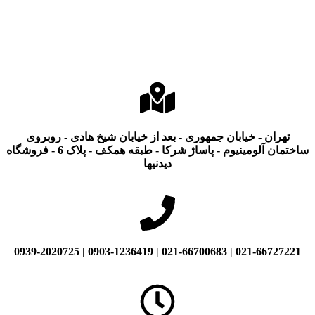
تهران - خیابان جمهوری - بعد از خیابان شیخ هادی - روبروی
ساختمان آلومینیوم - پاساژ شرکا - طبقه همکف - پلاک 6 - فروشگاه
دیدنیها
021-66727221 | 021-66700683 | 0903-1236419 | 0939-2020725