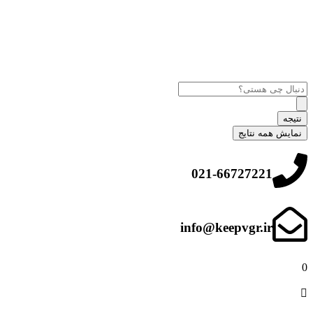
نتیجه
نمایش همه نتایج
021-66727221
info@keepvgr.ir
0