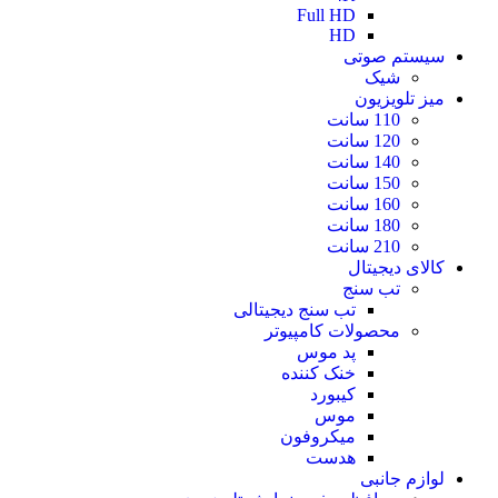
Full HD
HD
سیستم صوتی
شیک
میز تلویزیون
110 سانت
120 سانت
140 سانت
150 سانت
160 سانت
180 سانت
210 سانت
کالای دیجیتال
تب سنج
تب سنج دیجیتالی
محصولات کامپیوتر
پد موس
خنک کننده
کیبورد
موس
میکروفون
هدست
لوازم جانبی