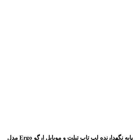
پایه نگهدارنده لپ تاپ تبلت و موبایل ارگو Ergo مدل