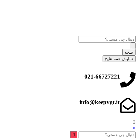
نتیجه
نمایش همه نتایج
021-66727221
info@keepvgr.ir
×