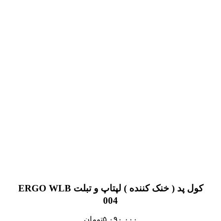
کول پد ( خنک کننده ) لپتاپ و تبلت ERGO WLB
004
۵,۰۹۰,۰۰۰
تومان