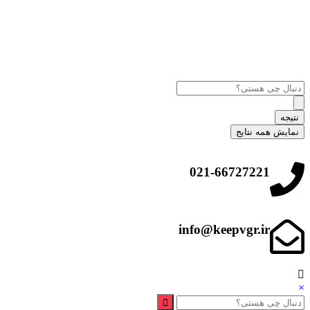
نتیجه
نمایش همه نتایج
021-66727221
info@keepvgr.ir
×