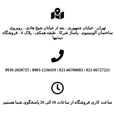
تهران - خیابان جمهوری - بعد از خیابان شیخ هادی - روبروی
ساختمان آلومینیوم - پاساژ شرکا - طبقه همکف - پلاک 6 - فروشگاه
دیدنیها
021-66727221 | 021-66700683 | 0903-1236419 | 0939-2020725
ساعت کاری فروشگاه از ساعات 10 الی 20 پاسخگوی شما هستیم