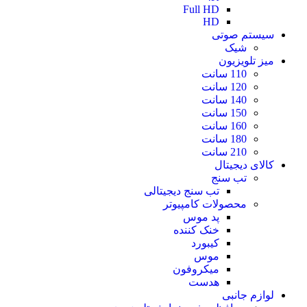
Full HD
HD
سیستم صوتی
شیک
میز تلویزیون
110 سانت
120 سانت
140 سانت
150 سانت
160 سانت
180 سانت
210 سانت
کالای دیجیتال
تب سنج
تب سنج دیجیتالی
محصولات کامپیوتر
پد موس
خنک کننده
کیبورد
موس
میکروفون
هدست
لوازم جانبی