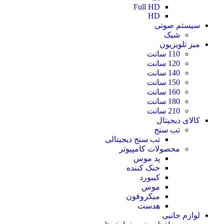
Full HD
HD
سیستم صوتی
شیک
میز تلویزیون
110 سانت
120 سانت
140 سانت
150 سانت
160 سانت
180 سانت
210 سانت
کالای دیجیتال
تب سنج
تب سنج دیجیتالی
محصولات کامپیوتر
پد موس
خنک کننده
کیبورد
موس
میکروفون
هدست
لوازم جانبی