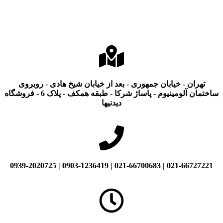
تهران - خیابان جمهوری - بعد از خیابان شیخ هادی - روبروی
ساختمان آلومینیوم - پاساژ شرکا - طبقه همکف - پلاک 6 - فروشگاه
دیدنیها
021-66727221 | 021-66700683 | 0903-1236419 | 0939-2020725