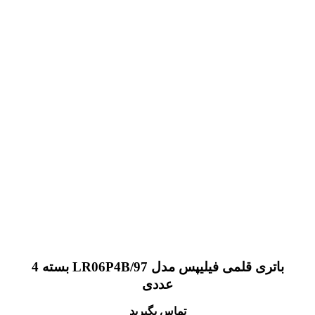
باتری قلمی فیلیپس مدل LR06P4B/97 بسته 4
عددی
تماس بگیرید