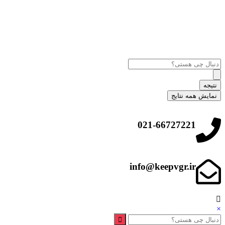
نتیجه
نمایش همه نتایج
021-66727221
info@keepvgr.ir
×