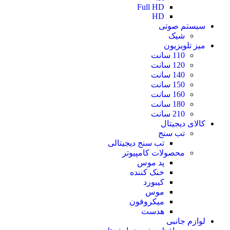
Full HD
HD
سیستم صوتی
شیک
میز تلویزیون
110 سانت
120 سانت
140 سانت
150 سانت
160 سانت
180 سانت
210 سانت
کالای دیجیتال
تب سنج
تب سنج دیجیتالی
محصولات کامپیوتر
پد موس
خنک کننده
کیبورد
موس
میکروفون
هدست
لوازم جانبی