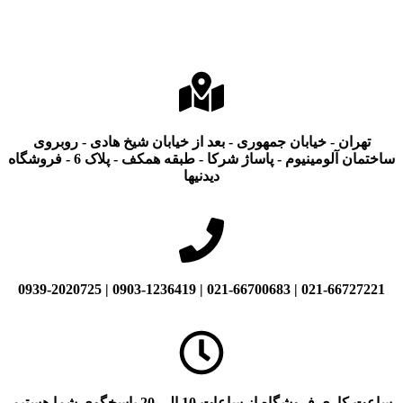
تهران - خیابان جمهوری - بعد از خیابان شیخ هادی - روبروی
ساختمان آلومینیوم - پاساژ شرکا - طبقه همکف - پلاک 6 - فروشگاه
دیدنیها
021-66727221 | 021-66700683 | 0903-1236419 | 0939-2020725
ساعت کاری فروشگاه از ساعات 10 الی 20 پاسخگوی شما هستیم