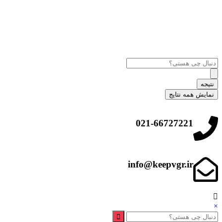
نتیجه
نمایش همه نتایج
021-66727221
info@keepvgr.ir
×