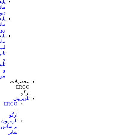
پایه
مانیتوری
دیواری
پایه
مانیتوری
رومیزی
پایه
مانیتوری
لپ
تاپ
و
تلبت
و
موبایل
محصولات
ERGO
ارگو
تلویزیون
ERGO
–
ارگو
تلویزیون
براساس
سایز