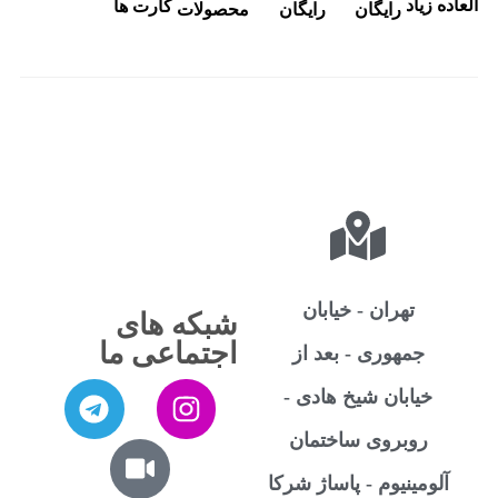
 زیاد
کارت ها
رایگان
رایگان
محصولات
تهران - خیابان
شبکه های
اجتماعی ما
جمهوری - بعد از
خیابان شیخ هادی -
روبروی ساختمان
لومینیوم - پاساژ شرکا