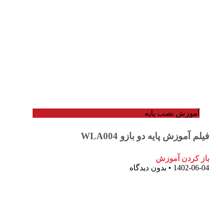
وزش نصب پایه
موزش پایه دو بازو WLA004
ردن آموزش
1402-
بدون دیدگاه