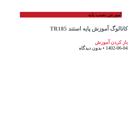
وزش نصب پایه
وگ آموزش پایه استند TR185
ردن آموزش
1402-
بدون دیدگاه