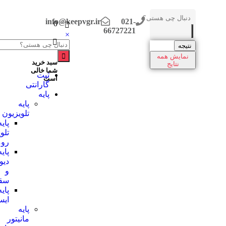
info@keepvgr.ir
021-
0
66727221
×
نتیجه
نمایش همه
سبد خرید
نتایج
شما خالی
ثبت
است
گارانتی
پایه
پایه
تلویزیون
پایه
تلویزیون
رومیزی
پایه
دیواری
و
سقفی
پایه
ایستاده
پایه
مانیتور