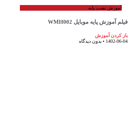
وزش نصب پایه
آموزش پایه موبایل WMH002
ردن آموزش
1402-
بدون دیدگاه